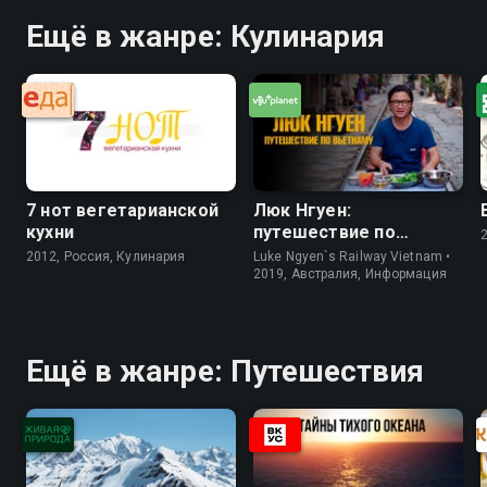
Ещё в жанре: Кулинария
7 нот вегетарианской
Люк Нгуен:
кухни
путешествие по
Вьетнаму
2012, Россия, Кулинария
Luke Ngyen`s Railway Vietnam •
2019, Австралия, Информация
Ещё в жанре: Путешествия