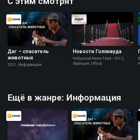
С этим смотрят
Даг – спасатель
Новости Голливуда
животных
Hollywood News Feed • 2012,
B
Франция, Обзор
2021, Информация
Ещё в жанре: Информация