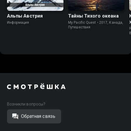
Альпы Австрия
Тайны Тихого океана
Информация
My Pacific Quest • 2017, Канада,
Путешествия
R
Возникли вопросы?
Обратная связь