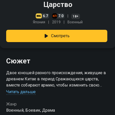
Царство
6.7
7.0
18+
Япония
2019
Военный
Смотреть
Сюжет
Двое юношей разного происхождения, живущие в
древнем Китае в период Сражающихся царств,
вместе собирают армию, чтобы изменить свою
судьбу и судьбу всей Поднебесной. Им предстоит
Читать дальше
объединить страну
Жанр
Военный, Боевик, Драма