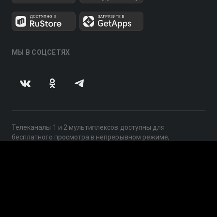
МЫ В СОЦСЕТЯХ
Телеканалы 1 и 2 мультиплексов доступны для
бесплатного просмотра в непрерывном режиме,
круглосуточно.
© 2014 — 2026, ООО «ЛайфСтрим», 109240, г. Москва,
ул. Николоямская, д. 13, стр. 2, этаж 2, ИНН 7710918800
Поддержка: help@smotreshka.tv
UUID: 7ff4442c-c23e-4652-b3fc-b498e54a3c7b
v3.10.4
|
SSR