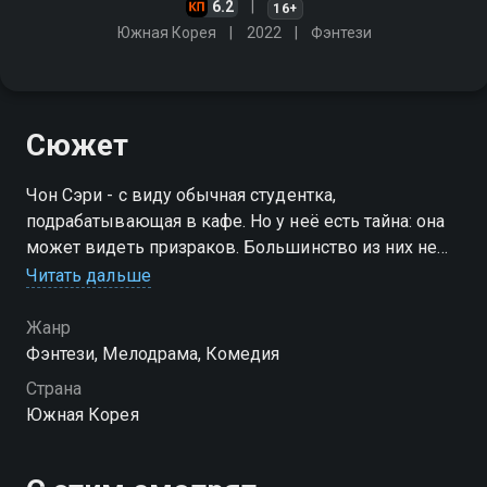
6.2
16+
Южная Корея
2022
Фэнтези
Сюжет
Чон Сэри - с виду обычная студентка,
подрабатывающая в кафе. Но у неё есть тайна: она
может видеть призраков. Большинство из них не
помнит, что привело к их гибели, и Сон Чжичхан -
Читать дальше
как раз из таких
Жанр
Фэнтези, Мелодрама, Комедия
Страна
Южная Корея