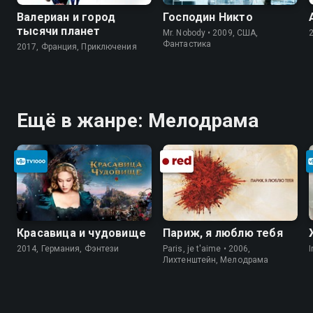
Валериан и город
Господин Никто
тысячи планет
Mr. Nobody • 2009, США,
Фантастика
2017, Франция, Приключения
Ещё в жанре: Мелодрама
Красавица и чудовище
Париж, я люблю тебя
2014, Германия, Фэнтези
Paris, je t'aime • 2006,
I
Лихтенштейн, Мелодрама