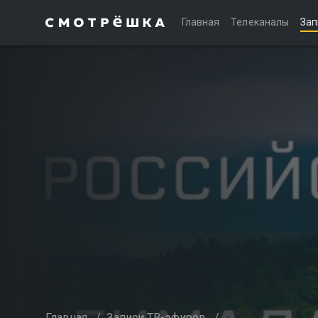
Главная
Телеканалы
Зап
Главная
/
Записи ТВ-эфиров
/