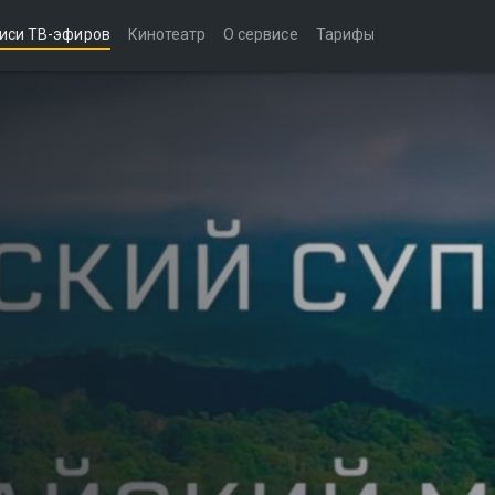
иси ТВ-эфиров
Кинотеатр
О сервисе
Тарифы