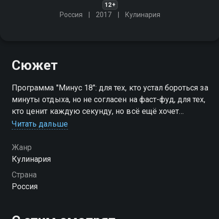
12+
Россия
2017
Кулинария
Сюжет
Программа "Минус 18": для тех, кто устал бороться за
минуты отдыха, но не согласен на фаст-фуд, для тех,
кто ценит каждую секунду, но всё ещё хочет
удивлять гостей, для тех, кто верит, что вкусная и
Читать дальше
полезная еда за 20 минут - это возможно!
Жанр
Кулинария
Страна
Россия