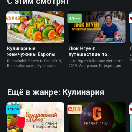
С этим смотрят
Кулинарные
Люк Нгуен:
жемчужины Европы
путешествие по
M
Вьетнаму
Remarkable Places to Eat • 2019,
Luke Ngyen`s Railway Vietnam •
Великобритания, Кулинария
2019, Австралия, Информация
Ещё в жанре: Кулинария