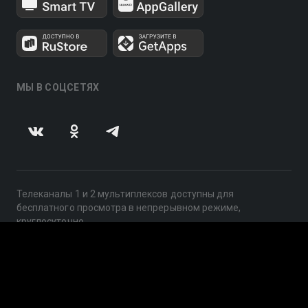
МЫ В СОЦСЕТЯХ
Телеканалы 1 и 2 мультиплексов доступны для
бесплатного просмотра в непрерывном режиме,
круглосуточно.
© 2014 — 2026, ООО «ЛайфСтрим», 109240, г. Москва,
ул. Николоямская, д. 13, стр. 2, этаж 2, ИНН 7710918800
Поддержка: help@smotreshka.tv
UUID: 288cf91c-a01f-4708-a525-d22290691005