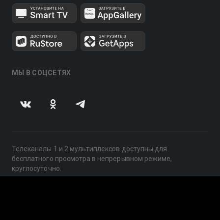
МЫ В СОЦСЕТЯХ
Телеканалы 1 и 2 мультиплексов доступны для
бесплатного просмотра в непрерывном режиме,
круглосуточно.
© 2014 — 2026, ООО «ЛайфСтрим», 109240, г. Москва,
ул. Николоямская, д. 13, стр. 2, этаж 2, ИНН 7710918800
Поддержка: help@smotreshka.tv