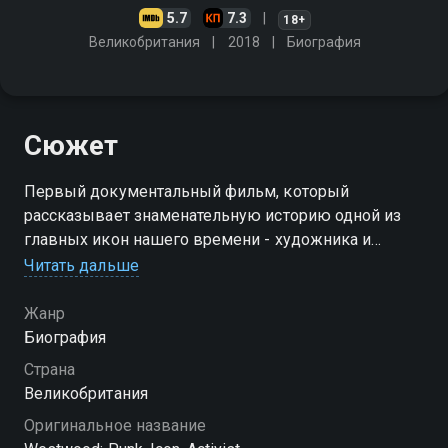
5.7
7.3
18+
Великобритания
2018
Биография
Сюжет
Первый документальный фильм, который
рассказывает знаменательную историю одной из
главных икон нашего времени - художника и
модельера Вивьен Вествуд, о её борьбе за
Читать дальше
целостность своего бренда, свои принципы и
художественное наследие
Жанр
Биография
Страна
Великобритания
Оригинальное название