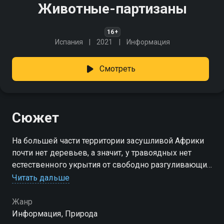
Животные-партизаны
16+
Испания
2021
Информация
Смотреть
Сюжет
На большей части территории засушливой Африки
почти нет деревьев, а значит, у травоядных нет
естественного укрытия от свободно разгуливающих
хищников. Но в южных частях Африки есть другая
Читать дальше
саванна
Жанр
Информация, Природа