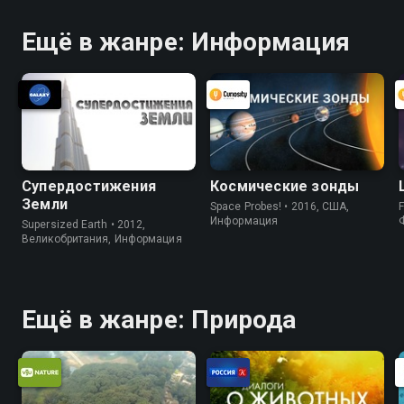
Ещё в жанре: Информация
Супердостижения
Космические зонды
Земли
Space Probes! • 2016, США,
F
Информация
Supersized Earth • 2012,
Великобритания, Информация
Ещё в жанре: Природа