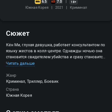
6.5
7.0
18+
Южная Корея
2021
Криминал
Сюжет
Кён Ми, глухая девушка, работает консультантом по
языку жестов в колл-центре. Однажды ночью она
становится свидетелем убийства и сразу становится
новой мишенью для маньяка. Теперь это
Читать дальше
превращается в безмолвную погоню
Жанр
Криминал, Триллер, Боевик
Страна
Южная Корея