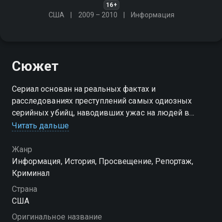
16+
США
2009 – 2010
Информация
Сюжет
Сериал основан на реальных фактах и
расследованиях преступлений самых одиозных
серийных убийц, наводивших ужас на людей в
течение многих лет. В передаче используются
Читать дальше
уникальные следственные видеоматериалы и
архивные записи
Жанр
Информация, История, Просвещение, Репортаж,
Криминал
Страна
США
Оригинальное название