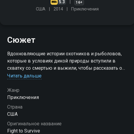
5.3
16+
США
2014
Приключения
Сюжет
Вдохновляющие истории охотников и рыболовов,
которые в условиях дикой природы вступили в
схватку со смертью и выжили, чтобы рассказать об
этом. Напоминание о том, что вера, решимость и
Читать дальше
человеческий дух способны на многое в борьбе за
выживание
Жанр
Приключения
Страна
США
Оригинальное название
Fight to Survive