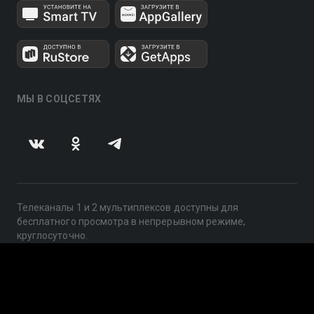
МЫ В СОЦСЕТЯХ
Телеканалы 1 и 2 мультиплексов доступны для
бесплатного просмотра в непрерывном режиме,
круглосуточно.
© 2014 — 2026, ООО «ЛайфСтрим», 109240, г. Москва,
ул. Николоямская, д. 13, стр. 2, этаж 2, ИНН 7710918800
Поддержка: help@smotreshka.tv