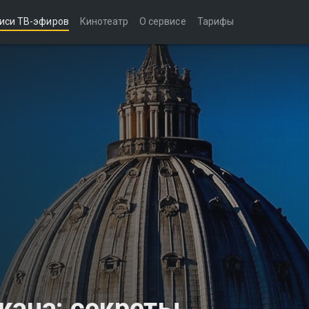
иси ТВ-эфиров
Кинотеатр
О сервисе
Тарифы
кана: секреты