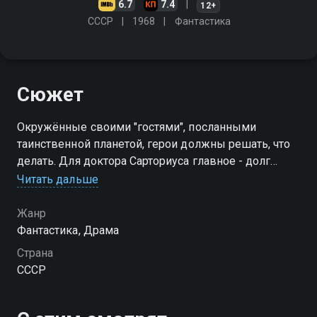
6.7
7.4
12+
СССР
1968
Фантастика
Сюжет
Окружённые своими "гостями", посланными
таинственной планетой, герои должны решать, что
делать. Для доктора Сарториуса главное - долг
перед наукой, истиной, которая выше жалости и
Читать дальше
морали. Снаут гнётся под тяжестью обрушившихся
на него проблем…
Жанр
Фантастика, Драма
Страна
СССР