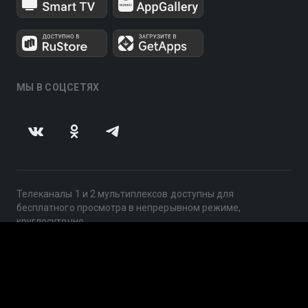
МЫ В СОЦСЕТЯХ
Телеканалы 1 и 2 мультиплексов доступны для
бесплатного просмотра в непрерывном режиме,
круглосуточно.
© 2014 — 2026, ООО «ЛайфСтрим», 109240, г. Москва,
ул. Николоямская, д. 13, стр. 2, этаж 2, ИНН 7710918800
Поддержка: help@smotreshka.tv
UUID: 9a545cde-bcd0-4f98-af62-6cb26b2feba8