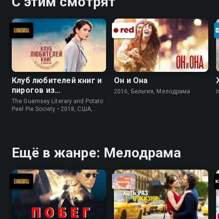
С этим смотрят
Клуб любителей книг и
Он и Она
пирогов из
2016, Бельгия, Мелодрама
I
картофельных
The Guernsey Literary and Potato
очистков
Peel Pie Society • 2018, США,
История
Ещё в жанре: Мелодрама