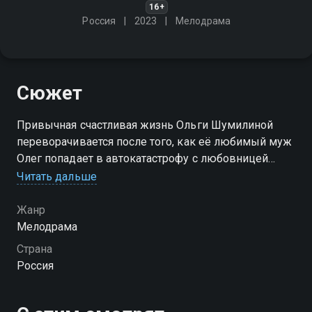
16+
Россия
2023
Мелодрама
Сюжет
Привычная счастливая жизнь Ольги Шумилиной
переворачивается после того, как её любимый муж
Олег попадает в автокатастрофу с любовницей
Светланой. Это событие открывает Ольге глаза на
Читать дальше
его тайную жизнь. Вскоре судьба сводит её с
мужем Светланы Виктором
Жанр
Мелодрама
Страна
Россия