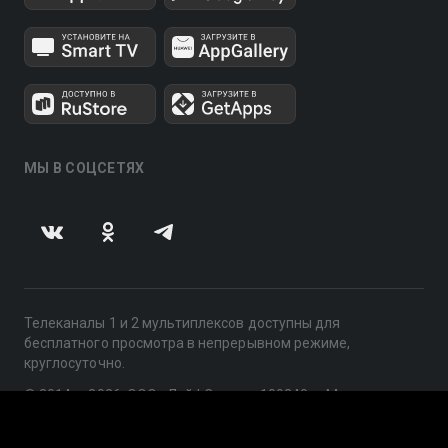
МЫ В СОЦСЕТЯХ
Телеканалы 1 и 2 мультиплексов доступны для
бесплатного просмотра в непрерывном режиме,
круглосуточно.
© 2014 — 2026, ООО «ЛайфСтрим», 109240, г. Москва,
ул. Николоямская, д. 13, стр. 2, этаж 2, ИНН 7710918800
Поддержка: help@smotreshka.tv