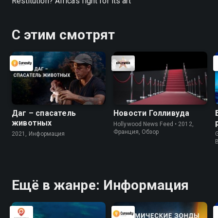
Restitution? Africa’s fight for its art
С этим смотрят
Даг – спасатель
Новости Голливуда
животных
Hollywood News Feed • 2012,
Франция, Обзор
2021, Информация
G
Ещё в жанре: Информация