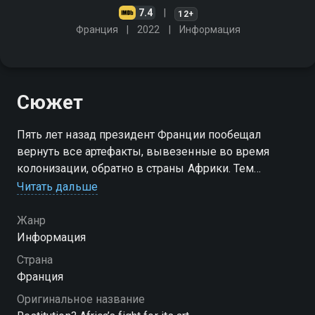
7.4
12+
Франция
2022
Информация
Сюжет
Пять лет назад президент Франции пообещал
вернуть все артефакты, вывезенные во время
колонизации, обратно в страны Африки. Тем
временем в одном из французских музеев до сих
Читать дальше
пор хранится около 70 тысяч объектов
африканского культурного наследия
Жанр
Информация
Страна
Франция
Оригинальное название