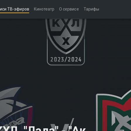
иси ТВ-эфиров
Кинотеатр
О сервисе
Тарифы
Л. "Лада" - "Ак