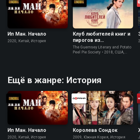
Ип Ман. Начало
Клуб любителей книг и
пирогов из
2020, Китай, История
картофельных
The Guernsey Literary and Potato
очистков
Peel Pie Society • 2018, США,
История
Ещё в жанре: История
Ип Ман. Начало
Королева Сондок
2020, Китай, История
2009, Южная Корея, История
J