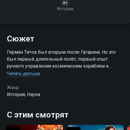
0+
История
Сюжет
Герман Титов был вторым после Гагарина. Но это
был первый длительный полёт, первый опыт
ручного управления космическим кораблём и
многое другое было впервые. Сейчас мы
Читать дальше
понимаем, какой риск и какой громадный труд
стоял за всем этим
Жанр
История, Наука
С этим смотрят