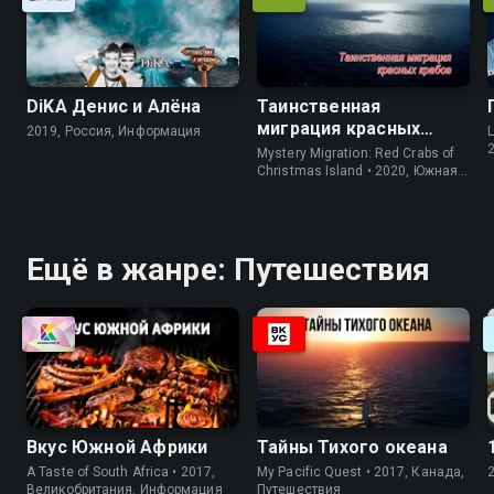
DiKA Денис и Алёна
Таинственная
миграция красных
2019, Россия, Информация
L
крабов
Mystery Migration: Red Crabs of
Christmas Island • 2020, Южная
Корея, Природа
Ещё в жанре: Путешествия
Вкус Южной Африки
Тайны Тихого океана
A Taste of South Africa • 2017,
My Pacific Quest • 2017, Канада,
Великобритания, Информация
Путешествия