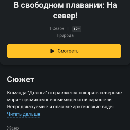
В свободном плавании: На
север!
1 Сезон
12+
Природа
Смотреть
Сюжет
Команда "Делоса" отправляется покорять северные
моря - прямиком к восмьмидесятой параллели.
Непредсказуемые и опасные арктические воды,
встречи с удивительными представителями
Читать дальше
местной фауны и, конечно же, невероятный
коктейль эмоций и чувств!
Жанр