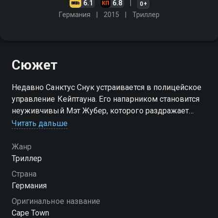
6.1
6.8
0+
Германия
2015
Триллер
Сюжет
Недавно Санктус Снук устраивается в полицейское
управление Кейптауна. Его напарником становится
неуживчивый Мэт Жубер, которого раздражает
безупречный коллега, однако во время поисков
Читать дальше
серийного убийцы им приходится найти общий язык
Жанр
Триллер
Страна
Германия
Оригинальное название
Cape Town