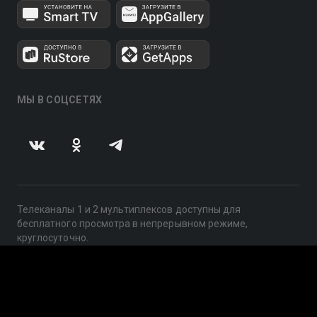
МЫ В СОЦСЕТЯХ
Телеканалы 1 и 2 мультиплексов доступны для
бесплатного просмотра в непрерывном режиме,
круглосуточно.
© 2014 — 2026, ООО «ЛайфСтрим», 109240, г. Москва,
ул. Николоямская, д. 13, стр. 2, этаж 2, ИНН 7710918800
Поддержка: help@smotreshka.tv