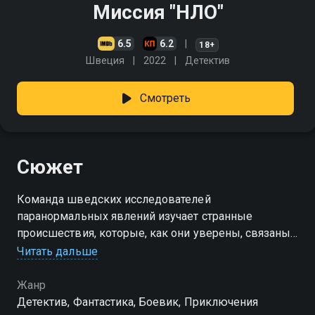
Миссия "НЛО"
6.5
6.2
18+
Швеция
2022
Детектив
Смотреть
Сюжет
Команда шведских исследователей
паранормальных явлений изучает странные
происшествия, которые, как они уверены, связаны с
визитами внеземных существ. Однажды к ним
Читать дальше
приходит молодая девушка с криминальным
прошлым, живущая у приёмных родителей. Она
Жанр
твёрдо убеждена: её биологического отца забрали
Детектив, Фантастика, Боевик, Приключения