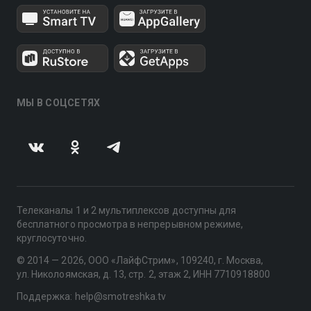
МЫ В СОЦСЕТЯХ
Телеканалы 1 и 2 мультиплексов доступны для
бесплатного просмотра в непрерывном режиме,
круглосуточно.
© 2014 — 2026, ООО «ЛайфСтрим», 109240, г. Москва,
ул. Николоямская, д. 13, стр. 2, этаж 2, ИНН 7710918800
Поддержка: help@smotreshka.tv