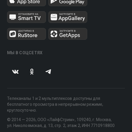
МЫ В СОЦСЕТЯХ
Телеканалы 1 и 2 мультиплексов доступны для
бесплатного просмотра в непрерывном режиме,
круглосуточно.
© 2014 — 2026, ООО «ЛайфСтрим», 109240, г. Москва,
ул. Николоямская, д. 13, стр. 2, этаж 2, ИНН 7710918800