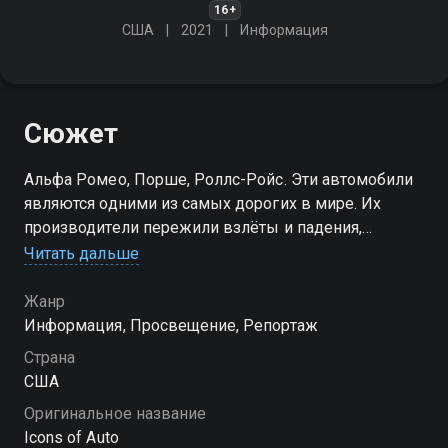
16+
США
2021
Информация
Сюжет
Альфа Ромео, Порше, Роллс-Ройс. Эти автомобили
являются одними из самых дорогих в мире. Их
производители пережили взлёты и падения,
политические и экономические кризисы
Читать дальше
Посмотреть онлайн 2 сезон сериала Легендарные
Жанр
авто вы можете совершенно бесплатно в хорошем
Информация, Просвещение, Репортаж
HD качестве на Смотрёшке
Страна
США
Оригинальное название
Icons of Auto