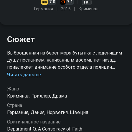
7.0
7.1
18+
Германия
2016
Криминал
Сюжет
Выброшенная на берег моря бутылка с леденящим
душу посланием, написанным восемь лет назад,
привлекает внимание особого отдела полиции
Копенгагена. За расследование берутся комиссар
Читать дальше
Карл Мёрк и его помощник
Жанр
Криминал, Триллер, Драма
Страна
Германия, Дания, Норвегия, Швеция
Оригинальное название
Department Q: A Conspiracy of Faith