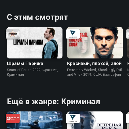
С этим смотрят
Шрамы Парижа
Красивый, плохой, злой
Scars of Paris • 2022, Франция,
Extremely Wicked, Shockingly Evil
N
Криминал
and Vile • 2019, США, Биография
Ещё в жанре: Криминал