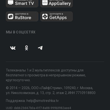
МЫ В СОЦСЕТЯХ
Телеканалы 1 и 2 мультиплексов доступны для
бесплатного просмотра в непрерывном режиме,
круглосуточно.
© 2014 — 2026, ООО «ЛайфСтрим», 109240, г. Москва,
ул. Николоямская, д. 13, стр. 2, этаж 2, ИНН 7710918800
Поддержка: help@smotreshka.tv
UUID: deb623d4-7b0a-41f7-8a88-999b3982aee4