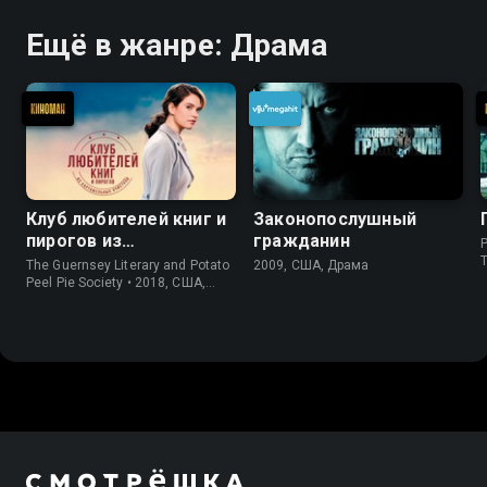
Ещё в жанре: Драма
Клуб любителей книг и
Законопослушный
пирогов из
гражданин
P
картофельных
The Guernsey Literary and Potato
2009, США, Драма
очистков
Peel Pie Society • 2018, США,
История