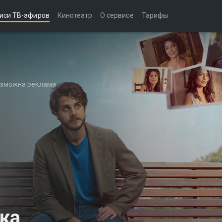
иси ТВ-эфиров
Кинотеатр
О сервисе
Тарифы
возможна реклама
ка