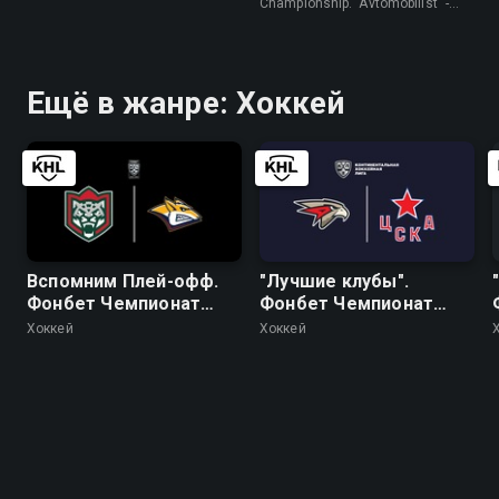
"Трактор"
Championship. "Avtomobilist" -
"Traktor" • Хоккей
Ещё в жанре: Хоккей
Вспомним Плей-офф.
"Лучшие клубы".
Фонбет Чемпионат
Фонбет Чемпионат
КХЛ. Плей-офф. 1/2
КХЛ. "Авангард" - ЦСКА
Хоккей
Хоккей
финала. "Ак Барс" -
"Металлург" (Мг). 4-й
матч