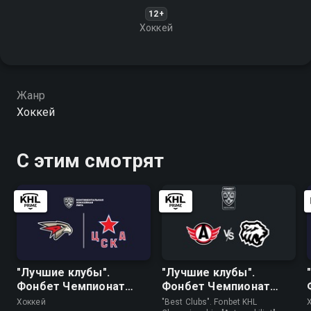
12+
Хоккей
Жанр
Хоккей
С этим смотрят
"Лучшие клубы".
"Лучшие клубы".
Фонбет Чемпионат
Фонбет Чемпионат
КХЛ. "Авангард" - ЦСКА
КХЛ. "Автомобилист" -
Хоккей
"Best Clubs". Fonbet KHL