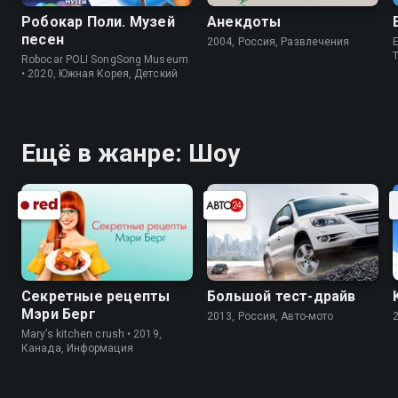
Робокар Поли. Музей
Анекдоты
песен
2004, Россия, Развлечения
E
Robocar POLI SongSong Museum
• 2020, Южная Корея, Детский
Ещё в жанре: Шоу
Секретные рецепты
Большой тест-драйв
Мэри Берг
2013, Россия, Авто-мото
Mary’s kitchen crush • 2019,
Канада, Информация