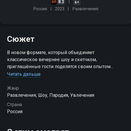
8.3
6+
Россия
2023
Развлечения
Сюжет
В новом формате, который объединяет
классическое вечернее шоу и скетчком,
приглашённые гости поделятся своим опытом
карьеры в медиа, расскажут о самых актуальных
Читать дальше
трендах, а также вместе с ведущими примут участие
в челленджах, сценках и играх в студии
Жанр
Развлечения, Шоу, Пародия, Увлечения
Посмотреть онлайн 3 сезон сериала ХороШоу вы
Страна
можете совершенно бесплатно в хорошем HD
Россия
качестве на Смотрёшке