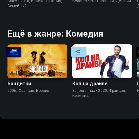
Bluey • 2018, Великобритания,
Beadies • 2021, Россия, Детский
P
Cемейный
Ещё в жанре: Комедия
Бандитки
Коп на драйве
2006, Франция, Боевик
30 jours max • 2020, Франция,
P
Криминал