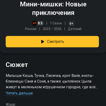
Мини-мишки: Новые
приключения
8.5
1 Сезон
0+
Россия
2023 – 2026
Детский
Смотреть
Сюжет
Малыши Кеша, Тучка, Лисичка, крот Валя, еноты-
близнецы Саня и Соня, а также цыплёнок Цыпа
живут в маленьком игрушечном городке, где всё
выглядит нарядным и весёлым. Каждый день они
Читать дальше
выходят из своих домиков и увлечённо играют на
детской площадке
Жанр