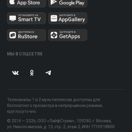
МЫ В СОЦСЕТЯХ
Телеканалы 1 и 2 мультиплексов доступны для
бесплатного просмотра в непрерывном режиме,
круглосуточно.
© 2014 — 2026, ООО «ЛайфСтрим», 109240, г. Москва,
ул. Николоямская, д. 13, стр. 2, этаж 2, ИНН 7710918800