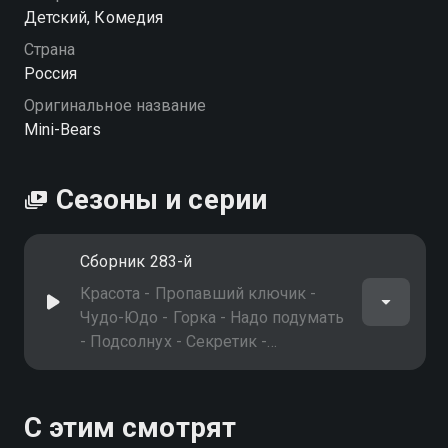
Детский, Комедия
Страна
Россия
Оригинальное название
Mini-Bears
Сезоны и серии
Сборник 283-й
Красота - Пропавший ключик -
Чудо-Юдо - Горка - Надо подумать
- Подсолнух - Секретик -
Настоящий друг - Пойдём гулять! -
Победитель - Танцуют все! -
Дружеская гонка - Потерянное
С этим смотрят
слово - Таинственная яма - Новый