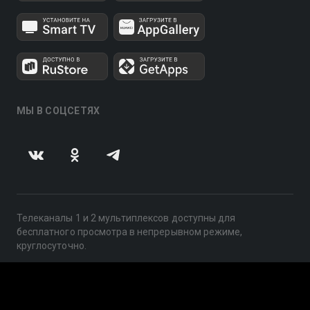
МЫ В СОЦСЕТЯХ
Телеканалы 1 и 2 мультиплексов доступны для
бесплатного просмотра в непрерывном режиме,
круглосуточно.
© 2014 — 2026, ООО «ЛайфСтрим», 109240, г. Москва,
ул. Николоямская, д. 13, стр. 2, этаж 2, ИНН 7710918800
Поддержка: help@smotreshka.tv