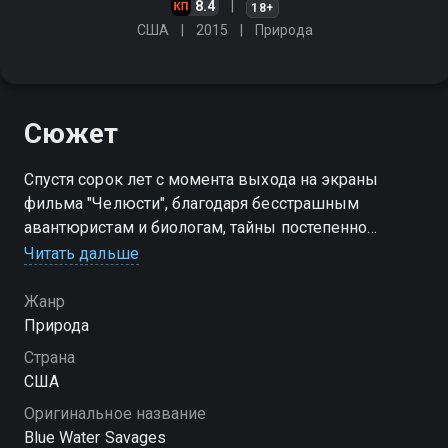
8.4
18+
США
2015
Природа
Сюжет
Спустя сорок лет с момента выхода на экраны
фильма "Челюсти", благодаря бесстрашным
авантюристам и биологам, тайны постепенно
раскрываются, демонстрируя поразительное
Читать дальше
поведение акул
Жанр
Природа
Страна
США
Оригинальное название
Blue Water Savages