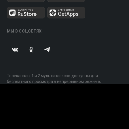
МЫ В СОЦСЕТЯХ
Телеканалы 1 и 2 мультиплексов доступны для
бесплатного просмотра в непрерывном режиме,
круглосуточно.
© 2014 — 2026, ООО «ЛайфСтрим», 109240, г. Москва,
ул. Николоямская, д. 13, стр. 2, этаж 2, ИНН 7710918800
Поддержка: help@smotreshka.tv
UUID: 360c902b-d05d-4510-a3bf-bb24f927a26e
v3.10.4
|
SSR