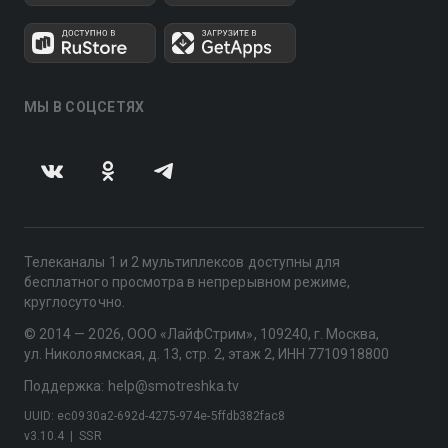
МЫ В СОЦСЕТЯХ
Телеканалы 1 и 2 мультиплексов доступны для
бесплатного просмотра в непрерывном режиме,
круглосуточно.
© 2014 — 2026, ООО «ЛайфСтрим», 109240, г. Москва,
ул. Николоямская, д. 13, стр. 2, этаж 2, ИНН 7710918800
Поддержка: help@smotreshka.tv
UUID: ec0930a2-692d-4275-974e-5ffdb382fac8
v3.10.4
|
SSR