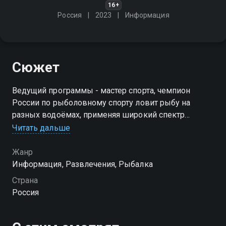
16+
Россия
2023
Информация
Сюжет
Ведущий программы - мастер спорта, чемпион
России по рыболовному спорту ловит рыбу на
разных водоёмах, применяя широкий спектр
доступных всем рыболовам снастей: поплавок,
Читать дальше
фидер, мормышка, жерлицы
Жанр
Информация, Развлечения, Рыбалка
Страна
Россия