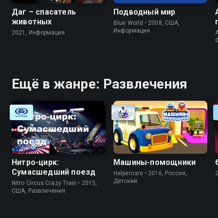
Даг – спасатель
Подводный мир
животных
Blue World • 2008, США,
Информация
2021, Информация
A
Ещё в жанре: Развлечения
Нитро-цирк:
Машины-помощники
Сумасшедший поезд
Helpercars • 2016, Россия,
Детский
Nitro Circus Crazy Train • 2015,
США, Развлечения