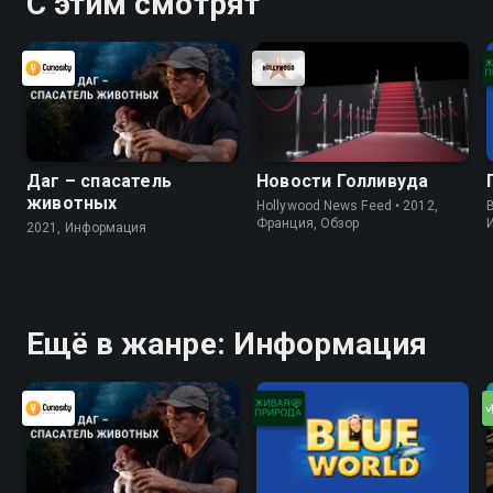
С этим смотрят
Даг – спасатель
Новости Голливуда
животных
Hollywood News Feed • 2012,
B
Франция, Обзор
2021, Информация
Ещё в жанре: Информация