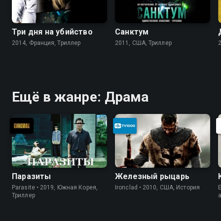
Три дня на убийство
Санктум
2014, Франция, Триллер
2011, США, Триллер
Ещё в жанре: Драма
Паразиты
Железный рыцарь
Parasite • 2019, Южная Корея,
Ironclad • 2010, США, История
E
Триллер