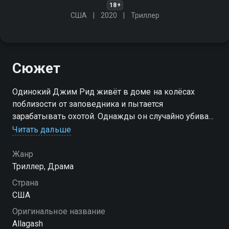
18+
США
2020
Триллер
Сюжет
Одинокий Джим Рид живёт в доме на колёсах
поблизости от заповедника и пытается
зарабатывать охотой. Однажды он случайно убивает
женщину, которую принял издалека за зверя, и
Читать дальше
находит рядом с её телом сумку с миллионом
долларов
Жанр
Триллер, Драма
Страна
США
Оригинальное название
Allagash