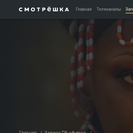
Главная
Телеканалы
Зап
Главная
/
Записи ТВ-эфиров
/