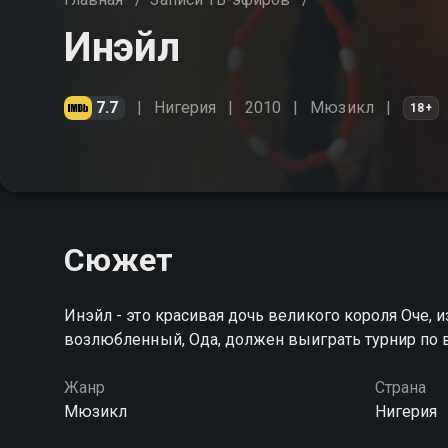
Инэйл
7.7
Нигерия
2010
Мюзикл
18+
Сюжет
Инэйл - это красивая дочь великого короля Оче,
возлюбленный, Ода, должен выиграть турнир по в
Жанр
Страна
Мюзикл
Нигерия