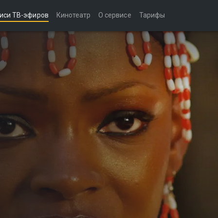
иси ТВ-эфиров
Кинотеатр
О сервисе
Тарифы