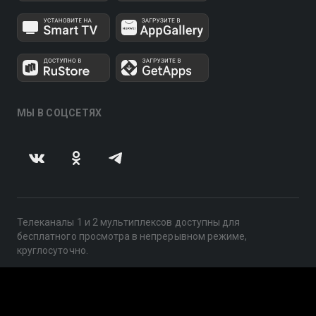
МЫ В СОЦСЕТЯХ
Телеканалы 1 и 2 мультиплексов доступны для
бесплатного просмотра в непрерывном режиме,
круглосуточно.
© 2014 — 2026, ООО «ЛайфСтрим», 109240, г. Москва,
ул. Николоямская, д. 13, стр. 2, этаж 2, ИНН 7710918800
Поддержка: help@smotreshka.tv