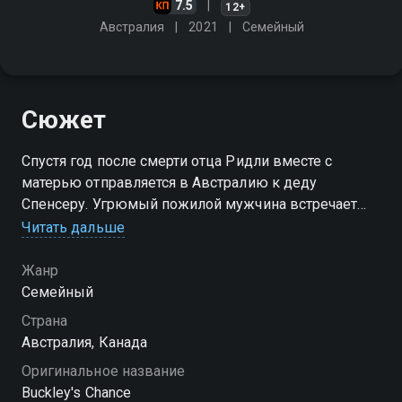
7.5
12+
Австралия
2021
Cемейный
Сюжет
Спустя год после смерти отца Ридли вместе с
матерью отправляется в Австралию к деду
Спенсеру. Угрюмый пожилой мужчина встречает
внука крайне недружелюбно и между ними
Читать дальше
возникает напряжение. Не выдержав холодного
приёма, парень решает сбежать из дома и
Жанр
оказывается один на один с дикой природой чужой
Cемейный
страны. Сумеет ли подросток выжить в суровых
Страна
условиях и найти общий язык с родственниками, или
Австралия, Канада
пропасть между поколениями окажется слишком
Оригинальное название
глубокой? «Везунчик» — смотрите онлайн в
Buckley's Chance
хорошем качестве.