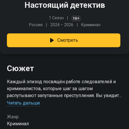
Настоящий детектив
1 Сезон
16+
Россия
2024 – 2026
Криминал
Смотреть
Сюжет
Каждый эпизод посвящён работе следователей и
криминалистов, которые шаг за шагом
распутывают запутанные преступления. Вы увидите,
как собираются улики и проводятся допросы, чтобы
Читать дальше
раскрыть самые громкие дела и найти виновных
Жанр
Криминал