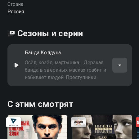
Страна
Россия
Сезоны и серии
Банда Колдуна
Осёл, козёл, мартышка… Дерзкая
банда в звериных масках грабит и
избивает людей. Преступники
безошибочно находят тайники с
деньгами и без проблем
открывают сейфы. Но откуда они
С этим смотрят
знают, где именно надо искать? И
как выбирают своих жертв?