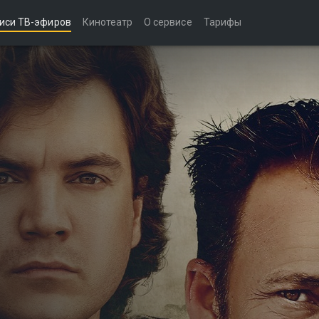
иси ТВ-эфиров
Кинотеатр
О сервисе
Тарифы