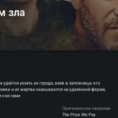
м зла
 удаётся уехать из города, взяв в заложницы его
пники и их жертва оказываются на удалённой ферме,
м они сами
Оригинальное название
The Price We Pay