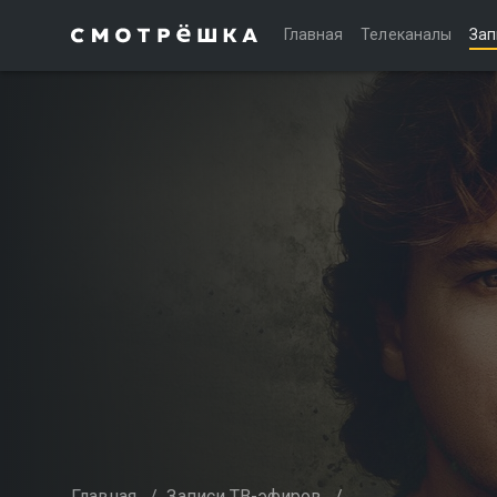
Главная
Телеканалы
Зап
Главная
/
Записи ТВ-эфиров
/