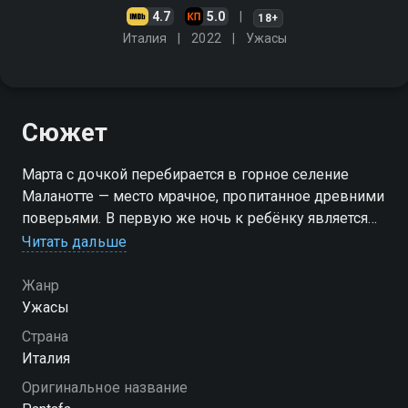
4.7
5.0
18+
Италия
2022
Ужасы
Сюжет
Марта с дочкой перебирается в горное селение
Маланотте — место мрачное, пропитанное древними
поверьями. В первую же ночь к ребёнку является
призрак жуткой Пантафы, высасывающей
Читать дальше
жизненные силы. Мама поначалу не верит
рассказам малышки, считая всё выдумкой. Но
Жанр
постепенно атмосфера вокруг становится всё
Ужасы
тревожнее, и женщина сама теряет способность
Страна
понять, где реальность, а где галлюцинации.
Италия
Границы между явью и видениями размываются:
Оригинальное название
то, что казалось безопасным днём, оборачивается