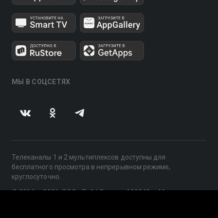
МЫ В СОЦСЕТЯХ
Телеканалы 1 и 2 мультиплексов доступны для
бесплатного просмотра в непрерывном режиме,
круглосуточно.
© 2014 — 2026, ООО «ЛайфСтрим», 109240, г. Москва,
ул. Николоямская, д. 13, стр. 2, этаж 2, ИНН 7710918800
Поддержка: help@smotreshka.tv