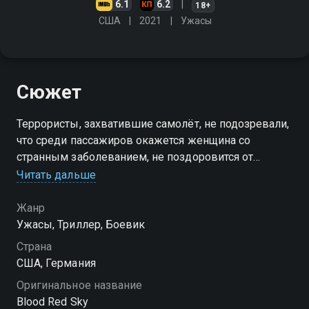
6.1
6.2
18+
США
2021
Ужасы
Сюжет
Террористы, захватившие самолёт, не подозревали,
что среди пассажиров окажется женщина со
странным заболеванием, не поздоровится от
которого в первую очередь им
Читать дальше
Жанр
Ужасы, Триллер, Боевик
Страна
США, Германия
Оригинальное название
Blood Red Sky