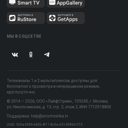
МЫ В СОЦСЕТЯХ
Телеканалы 1 и 2 мультиплексов доступны для
бесплатного просмотра в непрерывном режиме,
круглосуточно.
© 2014 — 2026, ООО «ЛайфСтрим», 109240, г. Москва,
ул. Николоямская, д. 13, стр. 2, этаж 2, ИНН 7710918800
Поддержка: help@smotreshka.tv
UUID: 500a3089-d435-4f11-8c5a-631d98561f15