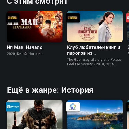
С этим смотрят
Ип Ман. Начало
Клуб любителей книг и
пирогов из
2020, Китай, История
картофельных
The Guernsey Literary and Potato
очистков
Peel Pie Society • 2018, США,
История
Ещё в жанре: История