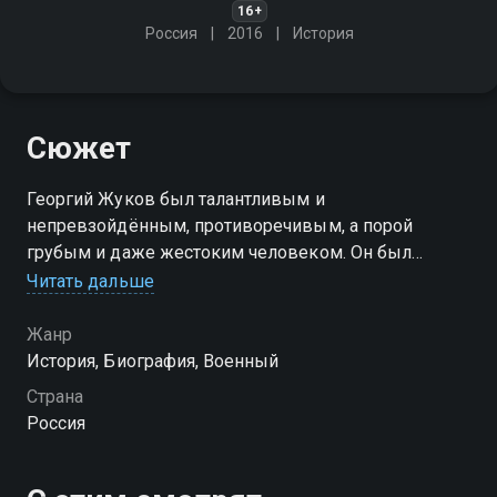
16+
Россия
2016
История
Сюжет
Георгий Жуков был талантливым и
непревзойдённым, противоречивым, а порой
грубым и даже жестоким человеком. Он был
выдающимся полководцем, принимавшим Парад
Читать дальше
Победы на белом коне, а потом униженным
властями
Жанр
История, Биография, Военный
Страна
Россия