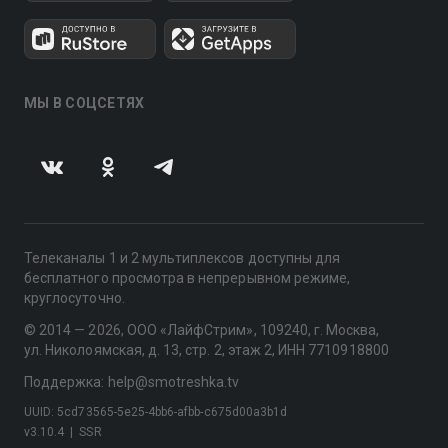
МЫ В СОЦСЕТЯХ
Телеканалы 1 и 2 мультиплексов доступны для
бесплатного просмотра в непрерывном режиме,
круглосуточно.
© 2014 — 2026, ООО «ЛайфСтрим», 109240, г. Москва,
ул. Николоямская, д. 13, стр. 2, этаж 2, ИНН 7710918800
Поддержка: help@smotreshka.tv
UUID: 5cd73565-5e25-4bb6-afbb-c675d00a3b1d
v3.10.4
|
SSR