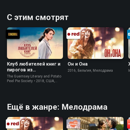
С этим смотрят
Клуб любителей книг и
Он и Она
пирогов из
2016, Бельгия, Мелодрама
I
картофельных
The Guernsey Literary and Potato
очистков
Peel Pie Society • 2018, США,
История
Ещё в жанре: Мелодрама