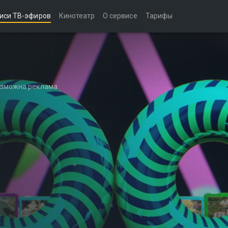
иси ТВ-эфиров
Кинотеатр
О сервисе
Тарифы
возможна реклама