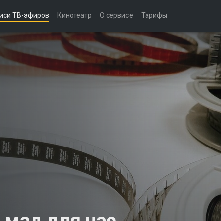
иси ТВ-эфиров
Кинотеатр
О сервисе
Тарифы
 мал для нас