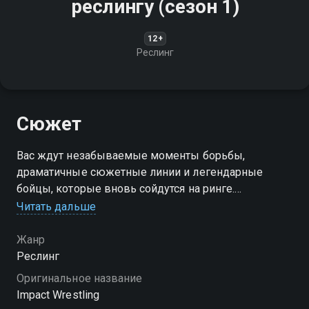
реслингу (сезон 1)
12+
Реслинг
Сюжет
Вас ждут незабываемые моменты борьбы,
драматичные сюжетные линии и легендарные
бойцы, которые вновь сойдутся на ринге.
Присоединяйтесь к нам!
Читать дальше
Посмотреть онлайн 1 сезон сериала Турнир по
Жанр
профессиональному реслингу вы можете
Реслинг
совершенно бесплатно в хорошем HD качестве на
Оригинальное название
Смотрёшке
Impact Wrestling