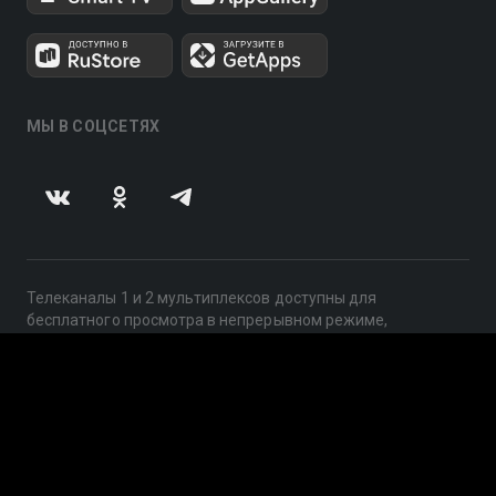
МЫ В СОЦСЕТЯХ
Телеканалы 1 и 2 мультиплексов доступны для
бесплатного просмотра в непрерывном режиме,
круглосуточно.
© 2014 — 2026, ООО «ЛайфСтрим», 109240, г. Москва,
ул. Николоямская, д. 13, стр. 2, этаж 2, ИНН 7710918800
Поддержка: help@smotreshka.tv
UUID: 92158e91-9d50-4629-a451-da06ea968df4
v3.10.4
|
SSR