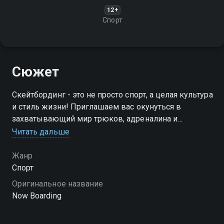
12+
Спорт
Сюжет
Скейтбординг - это не просто спорт, а целая культура
и стиль жизни! Приглашаем вас окунуться в
захватывающий мир трюков, адреналина и
свободы
Читать дальше
Посмотреть онлайн 1 сезон сериала Погружение в
Жанр
мир скейтбординга вы можете совершенно
Спорт
бесплатно в хорошем HD качестве на Смотрёшке
Оригинальное название
Now Boarding