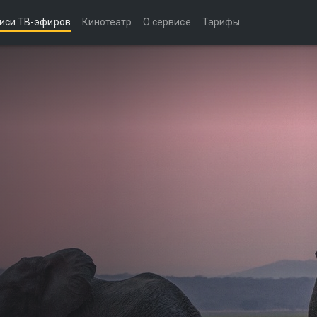
иси ТВ-эфиров
Кинотеатр
О сервисе
Тарифы