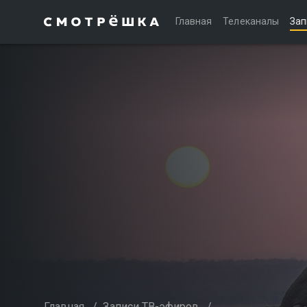
Главная
Телеканалы
Зап
Главная
/
Записи ТВ-эфиров
/