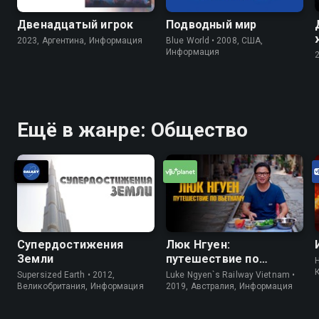
Двенадцатый игрок
Подводный мир
2023, Аргентина, Информация
Blue World • 2008, США,
Информация
Ещё в жанре: Общество
Супердостижения
Люк Нгуен:
Земли
путешествие по
H
Вьетнаму
Supersized Earth • 2012,
Luke Ngyen`s Railway Vietnam •
Великобритания, Информация
2019, Австралия, Информация