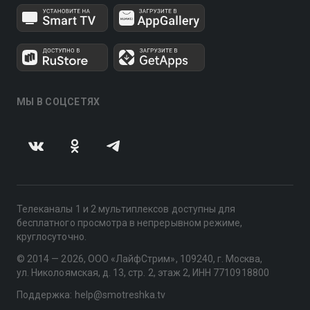
МЫ В СОЦСЕТЯХ
Телеканалы 1 и 2 мультиплексов доступны для
бесплатного просмотра в непрерывном режиме,
круглосуточно.
© 2014 — 2026, ООО «ЛайфСтрим», 109240, г. Москва,
ул. Николоямская, д. 13, стр. 2, этаж 2, ИНН 7710918800
Поддержка: help@smotreshka.tv