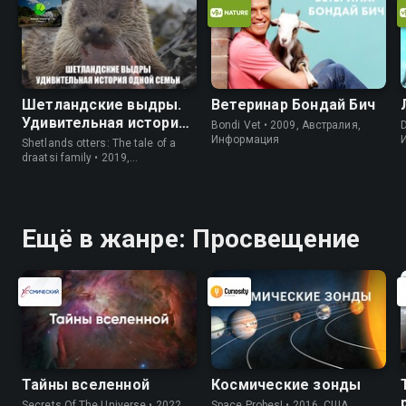
Шетландские выдры.
Ветеринар Бондай Бич
Удивительная история
Bondi Vet • 2009, Австралия,
D
одной семьи
Информация
Shetlands otters: The tale of a
draatsi family • 2019,
Великобритания, Природа
Ещё в жанре: Просвещение
Тайны вселенной
Космические зонды
Secrets Of The Universe • 2022,
Space Probes! • 2016, США,