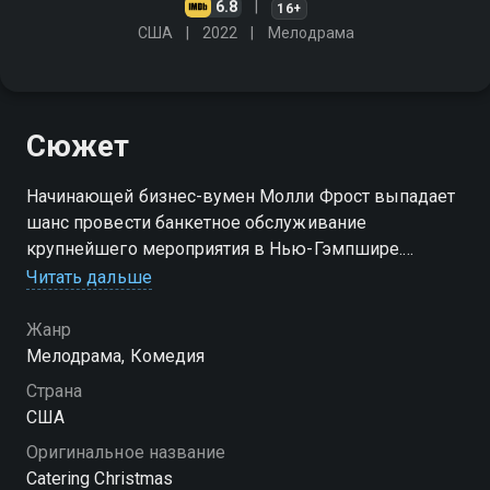
6.8
16+
США
2022
Мелодрама
Сюжет
Начинающей бизнес-вумен Молли Фрост выпадает
шанс провести банкетное обслуживание
крупнейшего мероприятия в Нью-Гэмпшире.
Удастся ли ей справиться с непростой задачей, и что
Читать дальше
она получит в награду?
Жанр
Мелодрама, Комедия
Страна
США
Оригинальное название
Catering Christmas