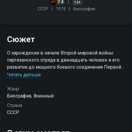
7.4
12+
СССР
1974
Биография
Сюжет
О зарождении в начале Второй мировой войны
партизанского отряда в двенадцать человек и его
развитии до мощного боевого соединения Первой
Украинской партизанской дивизии под
Читать дальше
командованием Ковпака и комиссара Руднева
Жанр
Биография, Военный
Страна
СССР