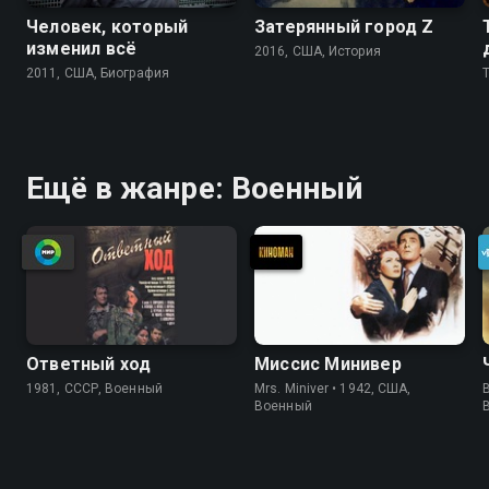
Человек, который
Затерянный город Z
изменил всё
2016, США, История
2011, США, Биография
Ещё в жанре: Военный
Ответный ход
Миссис Минивер
1981, СССР, Военный
Mrs. Miniver • 1942, США,
B
Военный