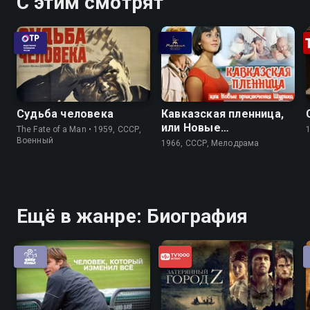
С этим смотрят
Судьба человека
Кавказская пленница,
или Новые
The Fate of a Man • 1959, СССР,
приключения Шурика
Военный
1966, СССР, Мелодрама
Ещё в жанре: Биография