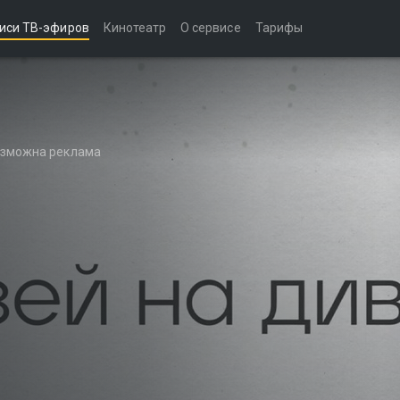
иси ТВ-эфиров
Кинотеатр
О сервисе
Тарифы
возможна реклама