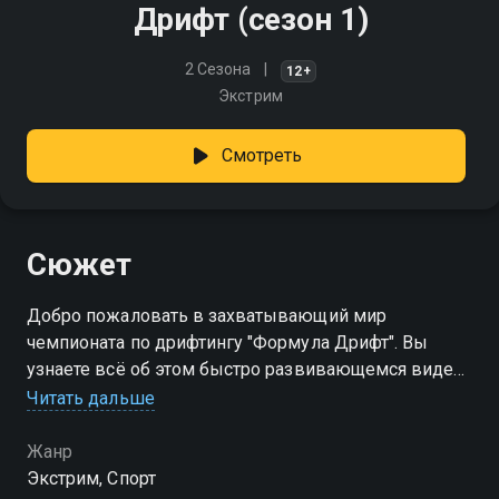
Дрифт (сезон 1)
2 Сезона
12+
Экстрим
Смотреть
Сюжет
Добро пожаловать в захватывающий мир
чемпионата по дрифтингу "Формула Дрифт". Вы
узнаете всё об этом быстро развивающемся виде
спорта и познакомитесь с отважными гонщиками
Читать дальше
Посмотреть онлайн 1 сезон сериала Дрифт вы
Жанр
можете совершенно бесплатно в хорошем HD
Экстрим, Спорт